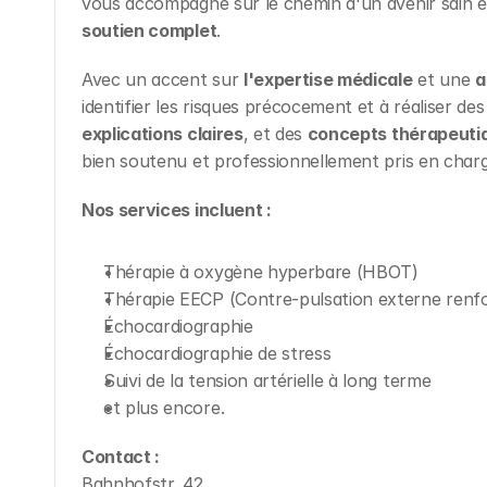
vous accompagne sur le chemin d'un avenir sain 
soutien complet
.
Avec un accent sur 
l'expertise médicale
 et une 
a
identifier les risques précocement et à réaliser des
explications claires
, et des 
concepts thérapeuti
bien soutenu et professionnellement pris en char
Nos services incluent :
Thérapie à oxygène hyperbare (HBOT)
Thérapie EECP (Contre-pulsation externe renf
Échocardiographie
Échocardiographie de stress
Suivi de la tension artérielle à long terme
et plus encore.
Contact :
Bahnhofstr. 42