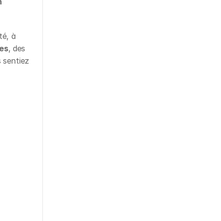
 
é, à 
les
, des 
 sentiez 