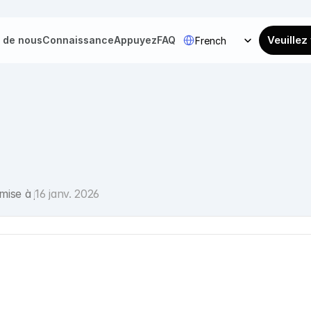
Select Language
Veuillez
 de nous
Connaissance
Appuyez
FAQ
French
mise à jour :
16 janv. 2026