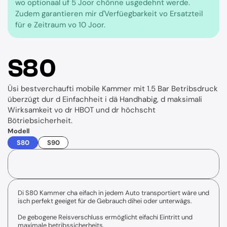
wo optionaal uf 5 Joor chönne usgedehnt werde. 
Zudem garantieren mir d'Verfüegbarkeit vo Ersatzteil 
für e Zeitraum vo 10 Joor.
S80
Üsi bestverchaufti mobile Kammer mit 1.5 Bar Betribsdruck 
überzügt dur d Einfachheit i dä Handhabig, d maksimali 
Wirksamkeit vo dr HBOT und dr höchscht 
Bötriebsicherheit.
Modell
S80
S90
Di S80 Kammer cha eifach in jedem Auto transportiert wäre und 
Accessoires
isch perfekt geeiget für de Gebrauch dihei oder unterwägs.
De gebogene Reisverschluss ermöglicht eifachi Eintritt und 
maximale betribssicherheits.