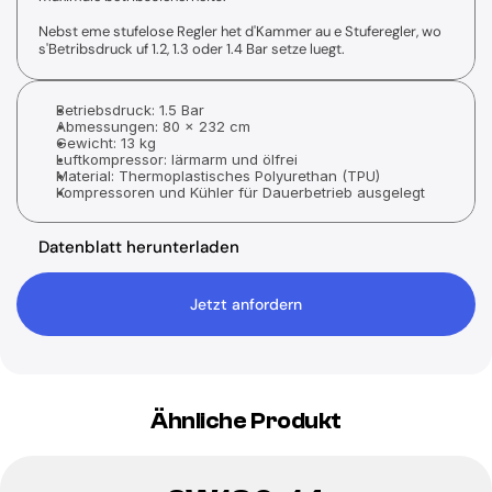
Nebst eme stufelose Regler het d'Kammer au e Stuferegler, wo 
X4-VES
s'Betribsdruck uf 1.2, 1.3 oder 1.4 Bar setze luegt.
Standard-Liefereinheit
15 l/min O2-Versorgung
Optionale IHHT
Betriebsdruck: 1.5 Bar
Abmessungen: 80 x 232 cm
Gewicht: 13 kg
Luftkompressor: lärmarm und ölfrei
Material: Thermoplastisches Polyurethan (TPU)
Kompressoren und Kühler für Dauerbetrieb ausgelegt
Datenblatt herunterladen
Jetzt anfordern
Ähnliche Produkt