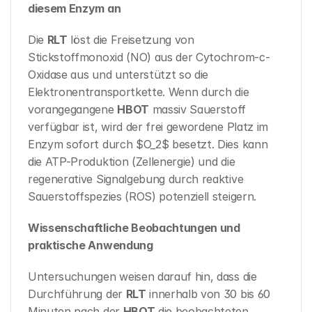
diesem Enzym an
Die 
RLT
 löst die Freisetzung von 
Stickstoffmonoxid (NO) aus der Cytochrom-c-
Oxidase aus und unterstützt so die 
Elektronentransportkette. Wenn durch die 
vorangegangene 
HBOT
 massiv Sauerstoff 
verfügbar ist, wird der frei gewordene Platz im 
Enzym sofort durch $O_2$ besetzt. Dies kann 
die ATP-Produktion (Zellenergie) und die 
regenerative Signalgebung durch reaktive 
Sauerstoffspezies (ROS) potenziell steigern.
Wissenschaftliche Beobachtungen und 
praktische Anwendung
Untersuchungen weisen darauf hin, dass die 
Durchführung der 
RLT
 innerhalb von 30 bis 60 
Minuten nach der 
HBOT
 die beobachteten 