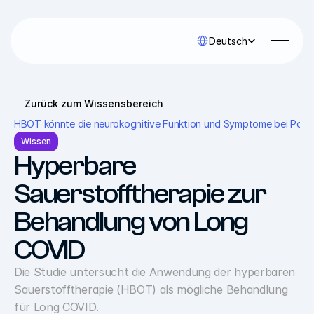
Select Language
Deutsch
Zurück zum Wissensbereich
HBOT könnte die neurokognitive Funktion und Symptome bei Post-C
Wissen
Hyperbare 
Sauerstofftherapie zur 
Behandlung von Long 
COVID
Die Studie untersucht die Anwendung der hyperbaren 
Sauerstofftherapie (HBOT) als mögliche Behandlung 
für Long COVID.